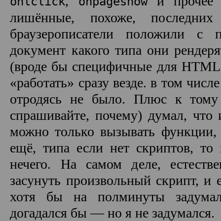
,
и прочее 
onlclick
onpageshow
лишённые, похоже, последних
браузерописатели положили с 
документ какого типа они рендерят
(вроде бы специфичные для HTML5
«работать» сразу везде. в том чис
отродясь не было. Плюс к тому
спрашивайте, почему) думал, что 
можно только вызывать функции, 
ещё, типа если нет скриптов, то
нечего. На самом деле, естеств
засунуть произвольный скрипт, и 
хотя бы на полминуты задумалс
догадался бы — но я не задумался.