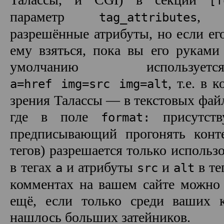
[f
параметр
, п
tag_attributes
разрешённые атрибуты, но если его
ему взяться, пока вы его руками
умолчанию используе
, т.е. в 
a=href img=src img=alt
зрения Талассы — в текстовых файл
где в поле
присутст
format:
предписывающий прогонять конт
тегов) разрешается только использ
в тегах
и атрибуты
и
в те
a
src
alt
комментах на вашем сайте можно 
ещё, если только среди ваших 
нашлось больших затейников.