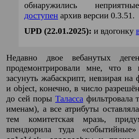
обнаружились неприятн
доступен
архив версии 0.3.51.
UPD (22.01.2025):
и вдогонку
Недавно двое вебанутых деген
продемонтрировали мне, что в
засунуть жабаскрипт, невзирая на ф
и object, конечно, в число разрешё
до сей поры
Таласса
фильтровала т
именам), а все атрибуты оставлял
тем комитетская мразь, прид
впендюрила туда «событийные»