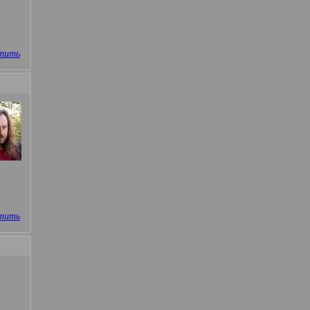
тить
тить