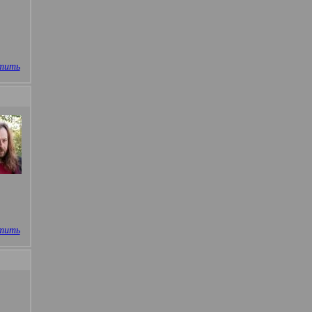
тить
тить