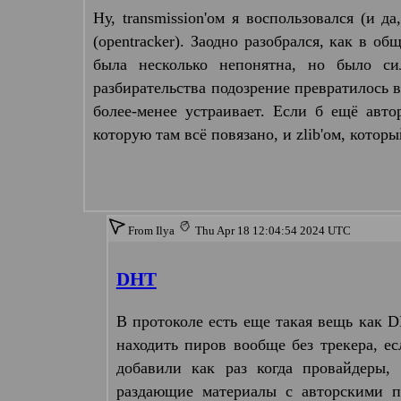
Ну, transmission'ом я воспользовался (и д
(opentracker). Заодно разобрался, как в об
была несколько непонятна, но было си
разбирательства подозрение превратилось в
более-менее устраивает. Если б ещё авто
которую там всё повязано, и zlib'ом, кото
From Ilya
Thu Apr 18 12:04:54 2024 UTC
DHT
В протоколе есть еще такая вещь как DH
находить пиров вообще без трекера, ес
добавили как раз когда провайдеры,
раздающие материалы с авторскими п