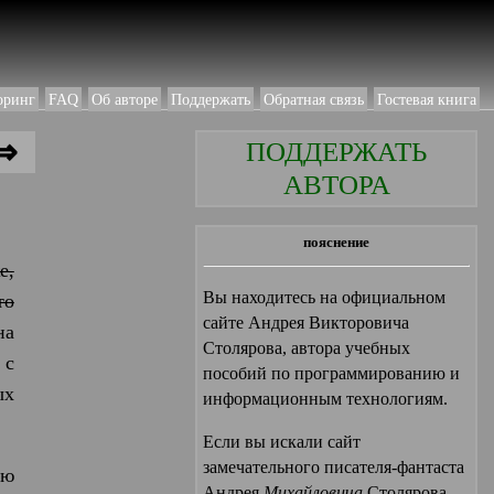
оринг
FAQ
Об авторе
Поддержать
Обратная связь
Гостевая книга
⇒
ПОДДЕРЖАТЬ
АВТОРА
пояснение
е,
Вы находитесь на официальном
то
сайте Андрея Викторовича
на
Столярова, автора учебных
 с
пособий по программированию и
ых
информационным технологиям.
Если вы искали сайт
замечательного писателя-фантаста
ью
Андрея
Михайловича
Столярова,