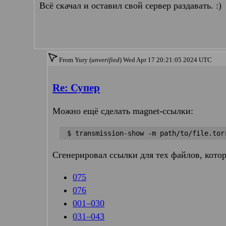
Всё скачал и оставил свой сервер раздавать. :)
From Yury (
unverified
) Wed Apr 17 20:21:05 2024 UTC
Re: Супер
Можно ещё сделать magnet-ссылки:
$ transmission-show -m path/to/file.tor
Сгенерировал ссылки для тех файлов, котор
075
076
001–030
031–043