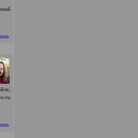
чный
тить
айле,
то-то
тить