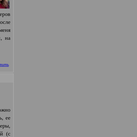
керов
осле
 меня
, на
тить
можно
ь, ее
еры,
й (с