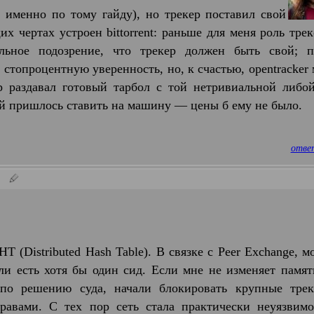
а, именно по тому гайду), но трекер поставил свой
щих чертах устроен bittorrent: раньше для меня роль тре
льное подозрение, что трекер должен быть свой; п
 стопроцентную уверенность, но, к счастью, opentracker
р раздавал готовый тарбол с той нетривиальной либой
рый пришлось ставить на машину — цены б ему не было.
отве
T (Distributed Hash Table). В связке с Peer Exchange, 
ли есть хотя бы один сид. Если мне не изменяет памят
 по решению суда, начали блокировать крупные трек
равами. С тех пор сеть стала практически неуязвимо