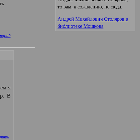
ть
то вам, к сожалению, не сюда.
Андрей Михайлович Столяров в
библиотеке Мошкова
тарий
чем я
р. В
тить