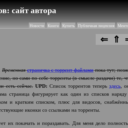
в: сайт автора
Новости
Книги
Купить
Публичная лицензия
Мент
⇐
⇑
.
Временная
страничка с торрент-файлами
пока тут; позж
ние, но сами по себе торренты (в смысле раздачи) те, ч
ни есть сейчас.
UPD:
Список торрентов теперь
здесь
, о
ма страница фигурирует как один из списков наряду
ком и кратким списком, плюс для видосов, снабжённ
тствующие иконки со ссылками на торренты.
ует их покачать и пораздавать. Для меня дело полност