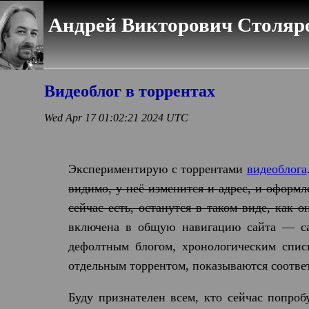
Андрей Викторович Столяро
Видеоблог в торрентах
Wed Apr 17 01:02:21 2024 UTC
Экспериментирую с торрентами
видеоблога
видимо, у неё изменится и адрес, и оформле
сейчас есть, останутся в таком виде, как о
включена в общую навигацию сайта — са
дефолтным блогом, хронологическим спис
отдельным торрентом, показываются соотве
Буду признателен всем, кто сейчас попроб