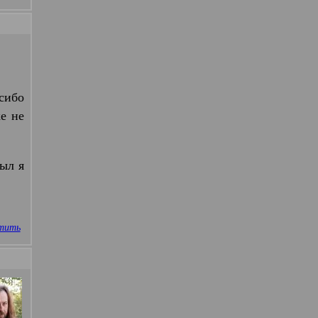
асибо
е не
был я
тить