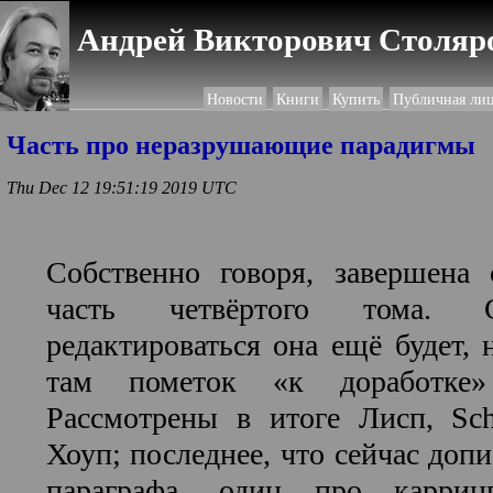
Андрей Викторович Столяро
Новости
Книги
Купить
Публичная ли
Часть про неразрушающие парадигмы
Thu Dec 12 19:51:19 2019 UTC
Собственно говоря, завершена 
часть четвёртого тома. С
редактироваться она ещё будет, 
там пометок «к доработке»
Рассмотрены в итоге Лисп, Sc
Хоуп; последнее, что сейчас доп
параграфа, один про каррин