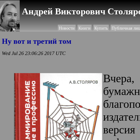
Андрей Викторович Столяро
Новости
Книги
Купить
Публичная ли
Ну вот и третий том
Wed Jul 26 23:06:26 2017 UTC
Вчера
бумаж
благо
издат
верси