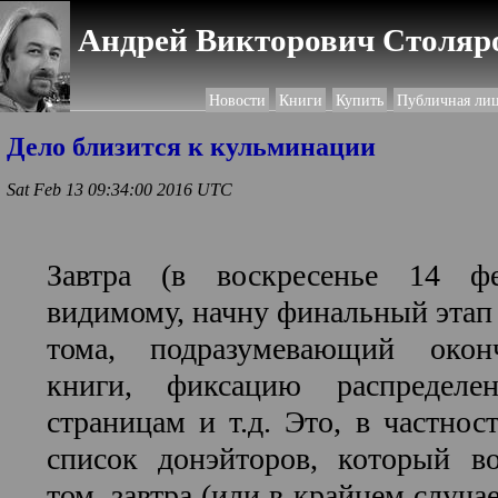
Андрей Викторович Столяро
Новости
Книги
Купить
Публичная ли
Дело близится к кульминации
Sat Feb 13 09:34:00 2016 UTC
Завтра (в воскресенье 14 фе
видимому, начну финальный этап 
тома, подразумевающий окон
книги, фиксацию распределе
страницам и т.д. Это, в частност
список донэйторов, который в
том, завтра (или в крайнем случа