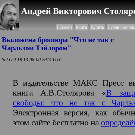
Андрей Викторович Столяро
Новости
Книги
Купить
Публичная ли
Выложена брошюра "Что не так с
Чарльзом Тэйлором"
Sat Oct 18 13:08:00 2014 UTC
В издательстве МАКС Пресс в
книга А.В.Столярова «
В защи
свободы: что не так с Чарль
Электронная версия, как обычн
этом сайте бесплатно на
определё