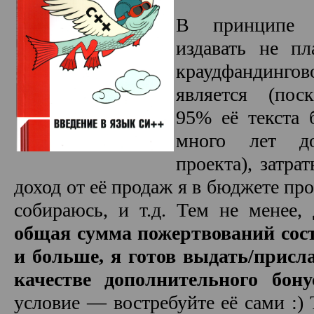
В принципе 
издавать не пл
краудфандингово
является (пос
95% её текста 
много лет д
проекта), затра
доход от её продаж я в бюджете пр
собираюсь, и т.д. Тем не менее,
общая сумма пожертвований сост
и больше, я готов выдать/присл
качестве дополнительного бону
условие — востребуйте её сами :) 